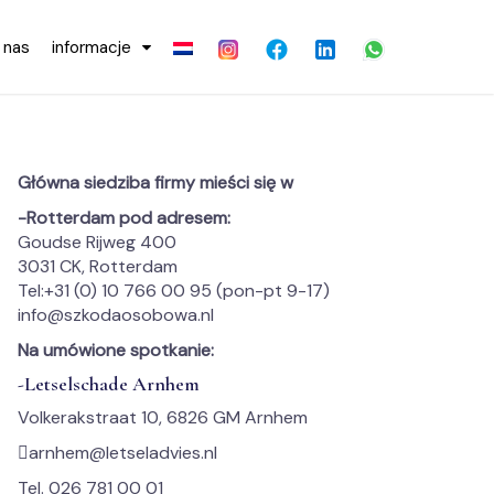
o nas
informacje
Główna siedziba firmy mieści się w
-Rotterdam pod adresem:
Goudse Rijweg 400
3031 CK, Rotterdam
Tel:+31 (0) 10 766 00 95 (pon-pt 9-17)
info@szkodaosobowa.nl
Na umówione spotkanie:
-Letselschade Arnhem
Volkerakstraat 10, 6826 GM Arnhem
arnhem@letseladvies.nl
Tel. 026 781 00 01